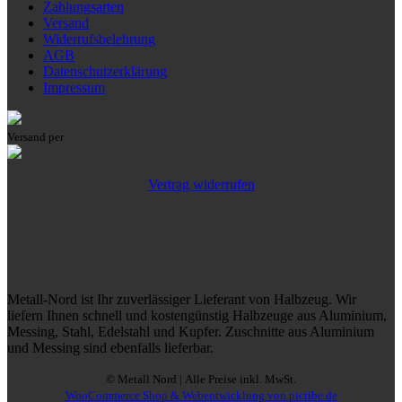
Zahlungsarten
Versand
Widerrufsbelehrung
AGB
Datenschutzerklärung
Impressum
Versand per
Vertrag widerrufen
Metall-Nord ist Ihr zuverlässiger Lieferant von Halbzeug. Wir
liefern Ihnen schnell und kostengünstig Halbzeuge aus Aluminium,
Messing, Stahl, Edelstahl und Kupfer. Zuschnitte aus Aluminium
und Messing sind ebenfalls lieferbar.
© Metall Nord | Alle Preise inkl. MwSt.
WooCommerce Shop & Webentwicklung von pictibe.de