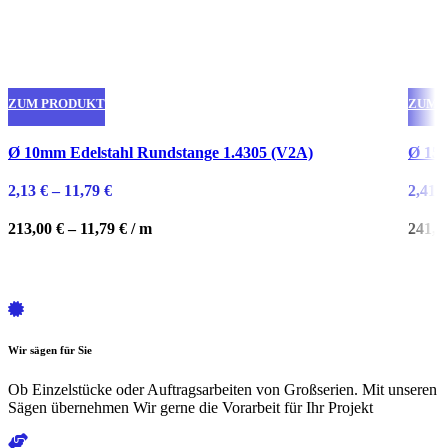
ZUM PRODUKT
ZUM 
Dieses
Diese
Ø 10mm Edelstahl Rundstange 1.4305 (V2A)
Ø 15m
Produkt
Produ
weist
weist
2,13
€
–
11,79
€
2,41
€
mehrere
mehre
Varianten
Varian
213,00
€
–
11,79
€
/
m
241,0
auf.
auf.
Die
Die
Optionen
Optio
können
könne
auf
auf
Wir sägen für Sie
der
der
Produktseite
Produk
Ob Einzelstücke oder Auftragsarbeiten von Großserien. Mit unseren
gewählt
gewäh
Sägen übernehmen Wir gerne die Vorarbeit für Ihr Projekt
werden
werde