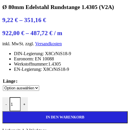
Ø 80mm Edelstahl Rundstange 1.4305 (V2A)
9,22
€
–
351,16
€
922,00
€
–
487,72
€
/
m
inkl. MwSt.
zzgl.
Versandkosten
DIN-Legierung: X8CrNiS18-9
Euronorm: EN 10088
Werkstoffnummer:1.4305
EN-Legierung: X8CrNiS18-9
Länge
Ø 80mm Edelstahl Rundstange 1.4305 (V2A) Menge
-
+
IN DEN WARENKORB