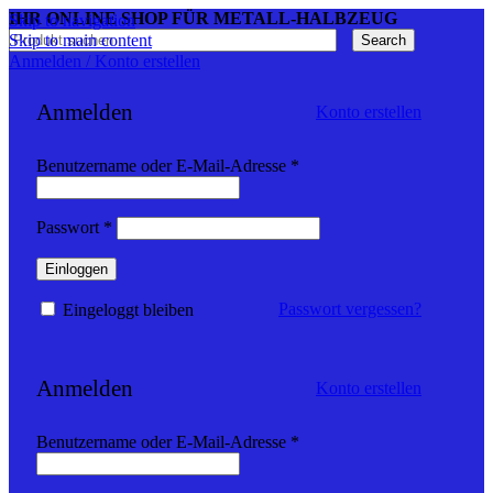
IHR ONLINE SHOP FÜR METALL-HALBZEUG
Skip to navigation
Skip to main content
Search
Anmelden / Konto erstellen
Anmelden
Konto erstellen
Erforderlich
Benutzername oder E-Mail-Adresse
*
Erforderlich
Passwort
*
Einloggen
Passwort vergessen?
Eingeloggt bleiben
Anmelden
Konto erstellen
Erforderlich
Benutzername oder E-Mail-Adresse
*