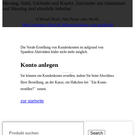
Messing, Stahl, Edelstahl und Kupfer. Zuschnitte aus Aluminium
und Messing sind ebenfalls lieferbar.
© Metall Nord | Alle Preise inkl. MwSt.
WooCommerce Shop & Webentwicklung von pictibe.de
Die Vorab-Erstellung von Kundenkonten ist aufgrund von
Spambot-Aktivitäten leider nicht mehr möglich.
Konto anlegen
Sie können ein Kundenkonto erstellen, indem Sie beim Abschluss
Ihrer Bestellung, an der Kasse, ein Häkchen bei ``Ein Konto
erstellen?`` setzen.
zur startseite
Search