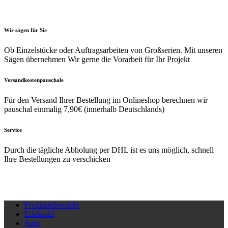
Optionen
Optio
können
könne
auf
auf
Wir sägen für Sie
der
der
Ob Einzelstücke oder Auftragsarbeiten von Großserien. Mit unseren
Produktseite
Produk
Sägen übernehmen Wir gerne die Vorarbeit für Ihr Projekt
gewählt
gewäh
werden
werde
Versandkostenpauschale
Für den Versand Ihrer Bestellung im Onlineshop berechnen wir
pauschal einmalig 7,90€ (innerhalb Deutschlands)
Service
Durch die tägliche Abholung per DHL ist es uns möglich, schnell
Ihre Bestellungen zu verschicken
Produktübersicht
Edelstahl
Stahl