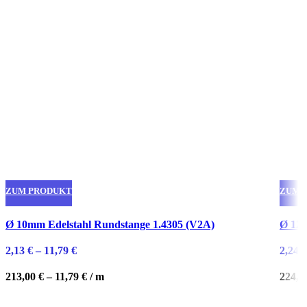
ZUM PRODUKT
ZUM 
Dieses
Diese
Ø 10mm Edelstahl Rundstange 1.4305 (V2A)
Ø 12m
Produkt
Produ
weist
weist
2,13
€
–
11,79
€
2,24
€
mehrere
mehre
Varianten
Varian
213,00
€
–
11,79
€
/
m
224,0
auf.
auf.
Die
Die