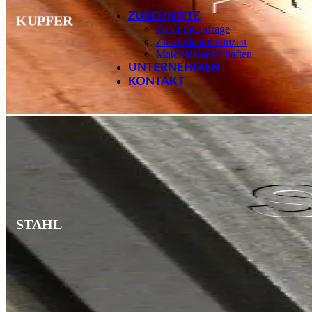
ZUSCHNITTE
KUPFER
Zuschnittanfrage
Zuschnittstoleranzen
Materialeigenschaften
UNTERNEHMEN
KONTAKT
STAHL