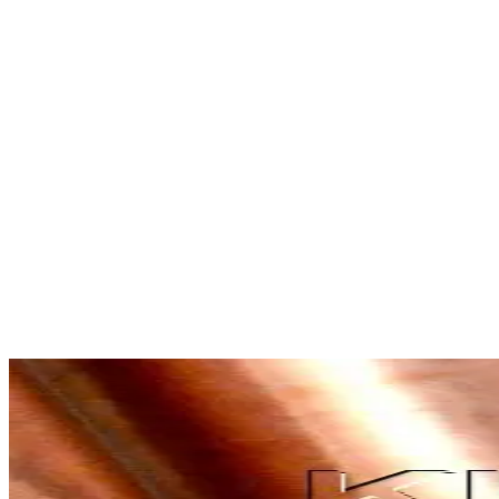
Kupfer
Kupfer Rund
Stahl
Stahl Sechskant
ALUMINIUM
MESSING
EDELSTAHL
Plattenzuschnitte
Aluminium AlMg4,5Mn AW-5083
Aluminium AlZnMgCu1,5 AW-7075