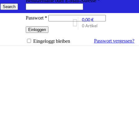
Erforderlich
Benutzername oder E-Mail-Adresse
*
Search
Erforderlich
Passwort
*
0,00
€
0
Artikel
Einloggen
Passwort vergessen?
Eingeloggt bleiben