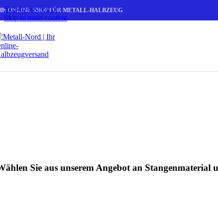
Skip to navigation
HR ONLINE SHOP FÜR METALL-HALBZEUG
Skip to main content
Edelstahl
Edelstahl Rund
Edelstahl Vierkant
Edelstahl Sechskant
Wählen Sie aus unserem Angebot an Stangenmaterial u