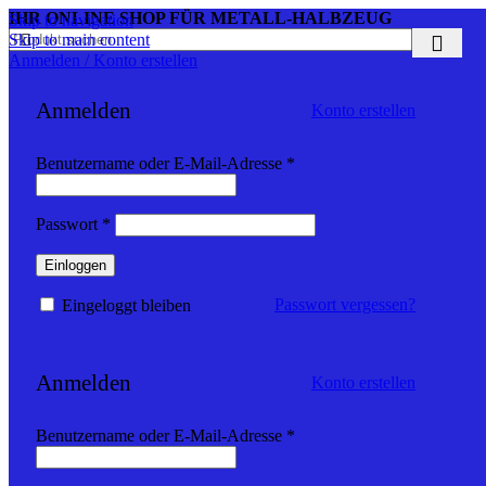
IHR ONLINE SHOP FÜR METALL-HALBZEUG
Skip to navigation
Skip to main content
Anmelden / Konto erstellen
Anmelden
Konto erstellen
Erforderlich
Benutzername oder E-Mail-Adresse
*
Erforderlich
Passwort
*
Einloggen
Passwort vergessen?
Eingeloggt bleiben
Anmelden
Konto erstellen
Erforderlich
Benutzername oder E-Mail-Adresse
*