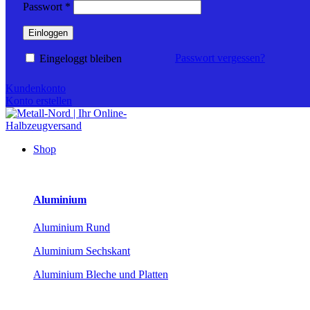
Erforderlich
Passwort
*
Einloggen
Passwort vergessen?
Eingeloggt bleiben
Kundenkonto
Konto erstellen
Shop
Aluminium
Aluminium Rund
Aluminium Sechskant
Aluminium Bleche und Platten