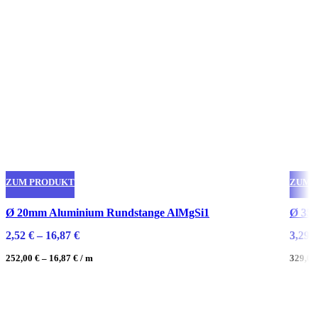
ZUM PRODUKT
ZUM 
Dieses
Diese
Ø 20mm Aluminium Rundstange AlMgSi1
Ø 35
Produkt
Produ
2,52
€
–
16,87
€
3,29
€
weist
weist
mehrere
mehre
252,00
€
–
16,87
€
/
m
329,0
Varianten
Varian
auf.
auf.
Die
Die
Optionen
Optio