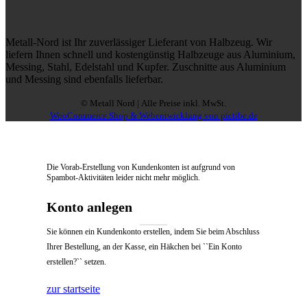
Metall-Nord ist Ihr zuverlässiger Lieferant von Halbzeug. Wir
liefern Ihnen schnell und kostengünstig Halbzeuge aus Aluminium,
Messing, Stahl, Edelstahl und Kupfer. Zuschnitte aus Aluminium
und Messing sind ebenfalls lieferbar.
© Metall Nord | Alle Preise inkl. MwSt.
WooCommerce Shop & Webentwicklung von pictibe.de
Die Vorab-Erstellung von Kundenkonten ist aufgrund von
Spambot-Aktivitäten leider nicht mehr möglich.
Konto anlegen
Sie können ein Kundenkonto erstellen, indem Sie beim Abschluss
Ihrer Bestellung, an der Kasse, ein Häkchen bei ``Ein Konto
erstellen?`` setzen.
zur startseite