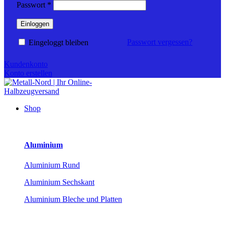
Erforderlich
Passwort
*
Einloggen
Passwort vergessen?
Eingeloggt bleiben
Kundenkonto
Konto erstellen
Shop
Aluminium
Aluminium Rund
Aluminium Sechskant
Aluminium Bleche und Platten