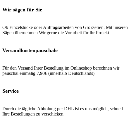
können
könne
Wir sägen für Sie
auf
auf
der
der
Produktseite
Produk
Ob Einzelstücke oder Auftragsarbeiten von Großserien. Mit unseren
gewählt
gewäh
Sägen übernehmen Wir gerne die Vorarbeit für Ihr Projekt
werden
werde
Versandkostenpauschale
Für den Versand Ihrer Bestellung im Onlineshop berechnen wir
pauschal einmalig 7,90€ (innerhalb Deutschlands)
Service
Durch die tägliche Abholung per DHL ist es uns möglich, schnell
Ihre Bestellungen zu verschicken