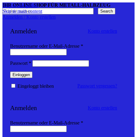
IHR ONLINE SHOP FÜR METALL-HALBZEUG
Skip to navigation
Skip to main content
Search
Anmelden / Konto erstellen
Anmelden
Konto erstellen
Erforderlich
Benutzername oder E-Mail-Adresse
*
Erforderlich
Passwort
*
Einloggen
Passwort vergessen?
Eingeloggt bleiben
Anmelden
Konto erstellen
Erforderlich
Benutzername oder E-Mail-Adresse
*