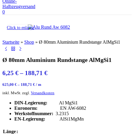
0
Click to enlarge
Startseite
»
Shop
»
Ø 80mm Aluminium Rundstange AlMgSi1
Ø 80mm Aluminium Rundstange AlMgSi1
6,25
€
–
188,71
€
625,00
€
–
188,71
€
/
m
inkl. MwSt.
zzgl.
Versandkosten
DIN-Legierung:
Al MgSi1
Euronorm:
EN AW-6082
Werkstoffnummer:
3.2315
EN-Legierung:
AlSi1MgMn
Länge