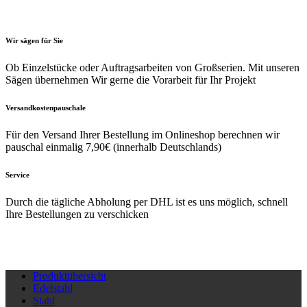
Optionen
Optio
können
könne
auf
auf
Wir sägen für Sie
der
der
Ob Einzelstücke oder Auftragsarbeiten von Großserien. Mit unseren
Produktseite
Produk
Sägen übernehmen Wir gerne die Vorarbeit für Ihr Projekt
gewählt
gewäh
werden
werde
Versandkostenpauschale
Für den Versand Ihrer Bestellung im Onlineshop berechnen wir
pauschal einmalig 7,90€ (innerhalb Deutschlands)
Service
Durch die tägliche Abholung per DHL ist es uns möglich, schnell
Ihre Bestellungen zu verschicken
Produktübersicht
Edelstahl
Stahl