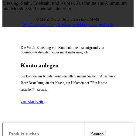
Messing, Stahl, Edelstahl und Kupfer. Zuschnitte aus Aluminium
und Messing sind ebenfalls lieferbar.
© Metall Nord | Alle Preise inkl. MwSt.
WooCommerce Shop & Webentwicklung von pictibe.de
Die Vorab-Erstellung von Kundenkonten ist aufgrund von
Spambot-Aktivitäten leider nicht mehr möglich.
Konto anlegen
Sie können ein Kundenkonto erstellen, indem Sie beim Abschluss
Ihrer Bestellung, an der Kasse, ein Häkchen bei ``Ein Konto
erstellen?`` setzen.
zur startseite
Search