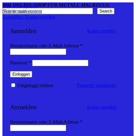
IHR ONLINE SHOP FÜR METALL-HALBZEUG
Skip to navigation
Skip to main content
Search
Anmelden / Konto erstellen
Anmelden
Konto erstellen
Erforderlich
Benutzername oder E-Mail-Adresse
*
Erforderlich
Passwort
*
Einloggen
Passwort vergessen?
Eingeloggt bleiben
Anmelden
Konto erstellen
Erforderlich
Benutzername oder E-Mail-Adresse
*