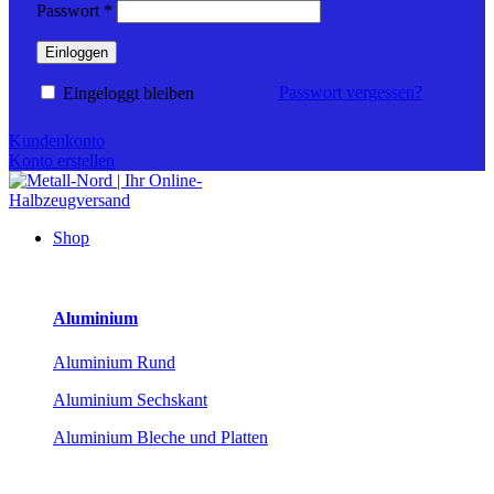
Erforderlich
Passwort
*
Einloggen
Passwort vergessen?
Eingeloggt bleiben
Kundenkonto
Konto erstellen
Shop
Aluminium
Aluminium Rund
Aluminium Sechskant
Aluminium Bleche und Platten