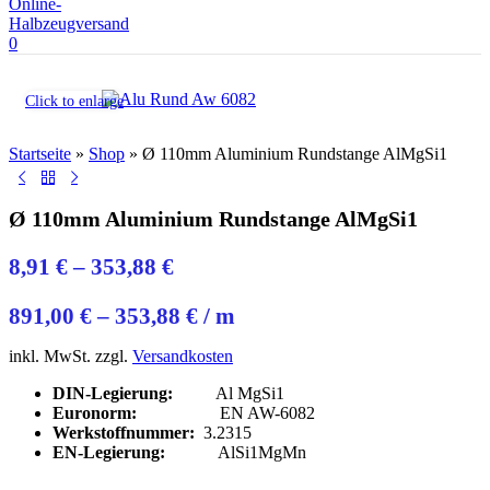
0
Click to enlarge
Startseite
»
Shop
»
Ø 110mm Aluminium Rundstange AlMgSi1
Ø 110mm Aluminium Rundstange AlMgSi1
8,91
€
–
353,88
€
891,00
€
–
353,88
€
/
m
inkl. MwSt.
zzgl.
Versandkosten
DIN-Legierung:
Al MgSi1
Euronorm:
EN AW-6082
Werkstoffnummer:
3.2315
EN-Legierung:
AlSi1MgMn