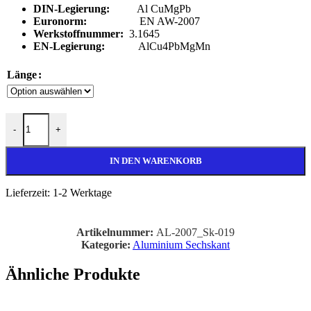
DIN-Legierung:
Al CuMgPb
Euronorm:
EN AW-2007
Werkstoffnummer:
3.1645
EN-Legierung:
AlCu4PbMgMn
Länge
SW 19mm Aluminium Sechskantstange AlCuMgPb Menge
-
+
IN DEN WARENKORB
Lieferzeit:
1-2 Werktage
Artikelnummer:
AL-2007_Sk-019
Kategorie:
Aluminium Sechskant
Ähnliche Produkte