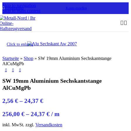
Skip to navigation
Kundenkonto
Konto erstellen
Skip to main content
Click to enlarge
Startseite
»
Shop
»
SW 19mm Aluminium Sechskantstange
AlCuMgPb
SW 19mm Aluminium Sechskantstange
AlCuMgPb
2,56
€
–
24,37
€
256,00
€
–
24,37
€
/
m
inkl. MwSt.
zzgl.
Versandkosten