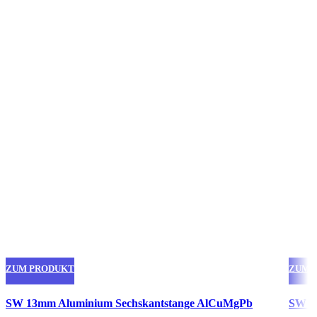
ZUM PRODUKT
ZUM 
Dieses
Diese
SW 13mm Aluminium Sechskantstange AlCuMgPb
SW 1
Produkt
Produ