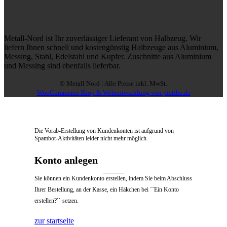
Metall-Nord ist Ihr zuverlässiger Lieferant von Halbzeug. Wir
liefern Ihnen schnell und kostengünstig Halbzeuge aus Aluminium,
Messing, Stahl, Edelstahl und Kupfer. Zuschnitte aus Aluminium
und Messing sind ebenfalls lieferbar.
© Metall Nord | Alle Preise inkl. MwSt.
WooCommerce Shop & Webentwicklung von pictibe.de
Die Vorab-Erstellung von Kundenkonten ist aufgrund von
Spambot-Aktivitäten leider nicht mehr möglich.
Konto anlegen
Sie können ein Kundenkonto erstellen, indem Sie beim Abschluss
Ihrer Bestellung, an der Kasse, ein Häkchen bei ``Ein Konto
erstellen?`` setzen.
zur startseite