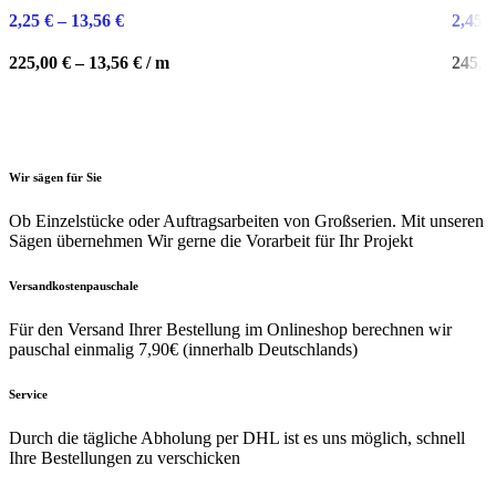
weist
weist
2,25
€
–
13,56
€
2,45
€
mehrere
mehre
Varianten
Varian
225,00
€
–
13,56
€
/
m
245,0
auf.
auf.
Die
Die
Optionen
Optio
können
könne
auf
auf
Wir sägen für Sie
der
der
Ob Einzelstücke oder Auftragsarbeiten von Großserien. Mit unseren
Produktseite
Produk
Sägen übernehmen Wir gerne die Vorarbeit für Ihr Projekt
gewählt
gewäh
werden
werde
Versandkostenpauschale
Für den Versand Ihrer Bestellung im Onlineshop berechnen wir
pauschal einmalig 7,90€ (innerhalb Deutschlands)
Service
Durch die tägliche Abholung per DHL ist es uns möglich, schnell
Ihre Bestellungen zu verschicken