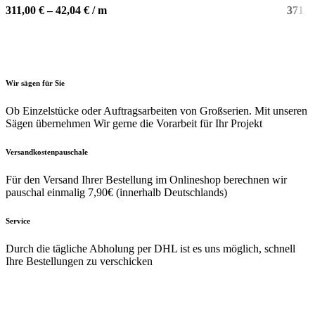
Varianten
Varian
311,00
€
–
42,04
€
/
m
371,0
auf.
auf.
Die
Die
Optionen
Optio
können
könne
auf
auf
Wir sägen für Sie
der
der
Ob Einzelstücke oder Auftragsarbeiten von Großserien. Mit unseren
Produktseite
Produk
Sägen übernehmen Wir gerne die Vorarbeit für Ihr Projekt
gewählt
gewäh
werden
werde
Versandkostenpauschale
Für den Versand Ihrer Bestellung im Onlineshop berechnen wir
pauschal einmalig 7,90€ (innerhalb Deutschlands)
Service
Durch die tägliche Abholung per DHL ist es uns möglich, schnell
Ihre Bestellungen zu verschicken