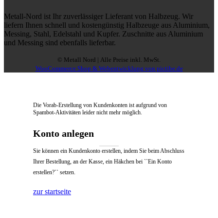
Metall-Nord ist Ihr zuverlässiger Lieferant von Halbzeug. Wir
liefern Ihnen schnell und kostengünstig Halbzeuge aus Aluminium,
Messing, Stahl, Edelstahl und Kupfer. Zuschnitte aus Aluminium
und Messing sind ebenfalls lieferbar.
© Metall Nord | Alle Preise inkl. MwSt.
WooCommerce Shop & Webentwicklung von pictibe.de
Die Vorab-Erstellung von Kundenkonten ist aufgrund von
Spambot-Aktivitäten leider nicht mehr möglich.
Konto anlegen
Sie können ein Kundenkonto erstellen, indem Sie beim Abschluss
Ihrer Bestellung, an der Kasse, ein Häkchen bei ``Ein Konto
erstellen?`` setzen.
zur startseite