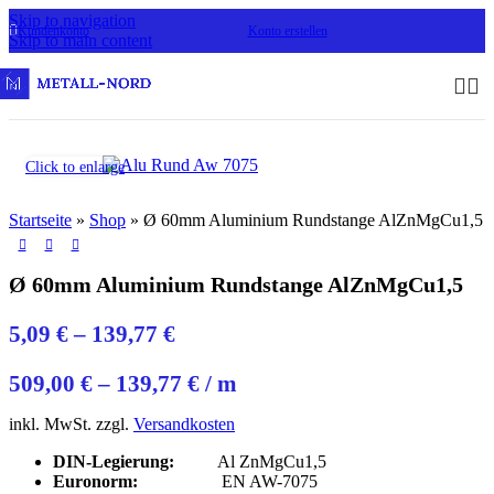
Skip to navigation
Kundenkonto
Konto erstellen
Skip to main content
Click to enlarge
Startseite
»
Shop
»
Ø 60mm Aluminium Rundstange AlZnMgCu1,5
Ø 60mm Aluminium Rundstange AlZnMgCu1,5
5,09
€
–
139,77
€
509,00
€
–
139,77
€
/
m
inkl. MwSt.
zzgl.
Versandkosten
DIN-Legierung:
Al ZnMgCu1,5
Euronorm:
EN AW-7075