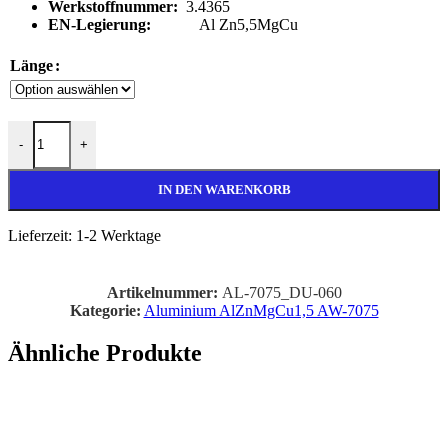
Werkstoffnummer:
3.4365
EN-Legierung:
Al Zn5,5MgCu
Länge
Ø 60mm Aluminium Rundstange AlZnMgCu1,5 Menge
-
+
IN DEN WARENKORB
Lieferzeit:
1-2 Werktage
Artikelnummer:
AL-7075_DU-060
Kategorie:
Aluminium AlZnMgCu1,5 AW-7075
Ähnliche Produkte