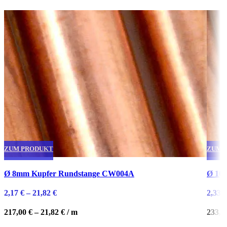
ZUM PRODUKT
ZUM 
Dieses
Diese
Ø 8mm Kupfer Rundstange CW004A
Ø 10
Produkt
Produ
weist
weist
2,17
€
–
21,82
€
2,33
€
mehrere
mehre
Varianten
Varian
217,00
€
–
21,82
€
/
m
233,0
auf.
auf.