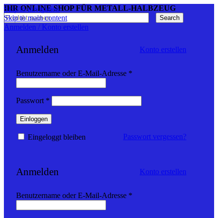
IHR ONLINE SHOP FÜR METALL-HALBZEUG
Skip to navigation
Skip to main content
Search
Anmelden / Konto erstellen
Anmelden
Konto erstellen
Erforderlich
Benutzername oder E-Mail-Adresse
*
Erforderlich
Passwort
*
Einloggen
Passwort vergessen?
Eingeloggt bleiben
Anmelden
Konto erstellen
Erforderlich
Benutzername oder E-Mail-Adresse
*