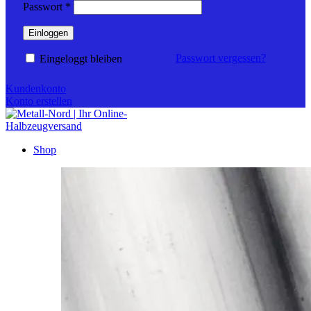
Erforderlich
Passwort
*
Einloggen
Passwort vergessen?
Eingeloggt bleiben
Kundenkonto
Konto erstellen
Shop