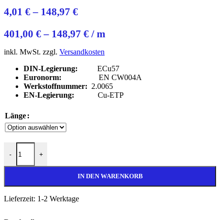
4,01
€
–
148,97
€
401,00
€
–
148,97
€
/
m
inkl. MwSt.
zzgl.
Versandkosten
DIN-Legierung:
ECu57
Euronorm:
EN CW004A
Werkstoffnummer:
2.0065
EN-Legierung:
Cu-ETP
Länge
Ø 25mm Kupfer Rundstange CW004A Menge
-
+
IN DEN WARENKORB
Lieferzeit:
1-2 Werktage