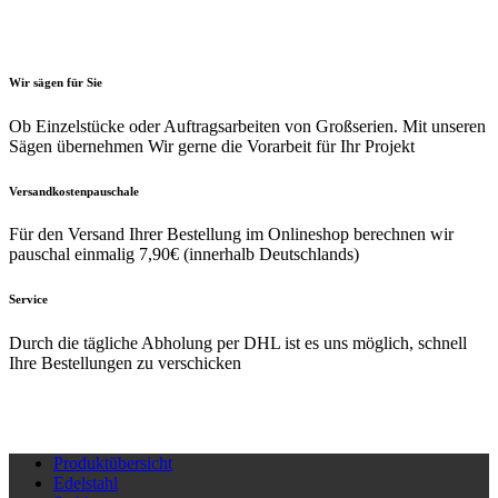
Die
Die
Optionen
Optio
können
könne
auf
auf
Wir sägen für Sie
der
der
Ob Einzelstücke oder Auftragsarbeiten von Großserien. Mit unseren
Produktseite
Produk
Sägen übernehmen Wir gerne die Vorarbeit für Ihr Projekt
gewählt
gewäh
werden
werde
Versandkostenpauschale
Für den Versand Ihrer Bestellung im Onlineshop berechnen wir
pauschal einmalig 7,90€ (innerhalb Deutschlands)
Service
Durch die tägliche Abholung per DHL ist es uns möglich, schnell
Ihre Bestellungen zu verschicken
Produktübersicht
Edelstahl