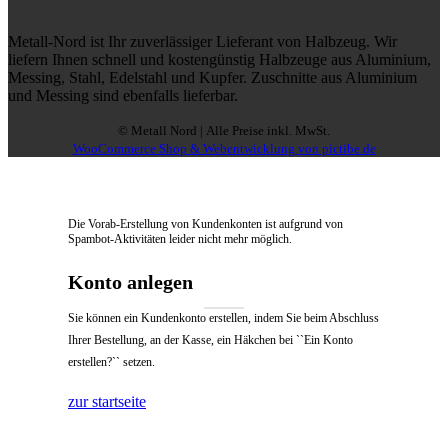
Metall-Nord ist Ihr zuverlässiger Lieferant von Halbzeug. Wir
liefern Ihnen schnell und kostengünstig Halbzeuge aus Aluminium,
Messing, Stahl, Edelstahl und Kupfer. Zuschnitte aus Aluminium
und Messing sind ebenfalls lieferbar.
© Metall Nord | Alle Preise inkl. MwSt.
WooCommerce Shop & Webentwicklung von pictibe.de
Die Vorab-Erstellung von Kundenkonten ist aufgrund von
Spambot-Aktivitäten leider nicht mehr möglich.
Konto anlegen
Sie können ein Kundenkonto erstellen, indem Sie beim Abschluss
Ihrer Bestellung, an der Kasse, ein Häkchen bei ``Ein Konto
erstellen?`` setzen.
zur startseite