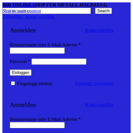
IHR ONLINE SHOP FÜR METALL-HALBZEUG
Skip to navigation
Skip to main content
Search
Anmelden / Konto erstellen
Anmelden
Konto erstellen
Erforderlich
Benutzername oder E-Mail-Adresse
*
Erforderlich
Passwort
*
Einloggen
Passwort vergessen?
Eingeloggt bleiben
Anmelden
Konto erstellen
Erforderlich
Benutzername oder E-Mail-Adresse
*