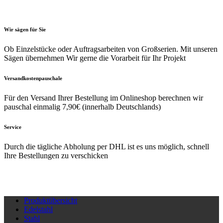
Optionen
Optio
können
könne
auf
auf
Wir sägen für Sie
der
der
Ob Einzelstücke oder Auftragsarbeiten von Großserien. Mit unseren
Produktseite
Produk
Sägen übernehmen Wir gerne die Vorarbeit für Ihr Projekt
gewählt
gewäh
werden
werde
Versandkostenpauschale
Für den Versand Ihrer Bestellung im Onlineshop berechnen wir
pauschal einmalig 7,90€ (innerhalb Deutschlands)
Service
Durch die tägliche Abholung per DHL ist es uns möglich, schnell
Ihre Bestellungen zu verschicken
Produktübersicht
Edelstahl
Stahl