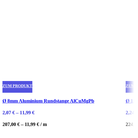
ZUM PRODUKT
ZUM 
Dieses
Diese
Ø 8mm Aluminium Rundstange AlCuMgPb
Ø 12
Produkt
Produ
weist
weist
2,07
€
–
11,99
€
2,24
€
mehrere
mehre
Varianten
Varian
207,00
€
–
11,99
€
/
m
224,0
auf.
auf.
Die
Die