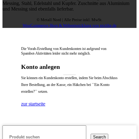
Messing, Stahl, Edelstahl und Kupfer. Zuschnitte aus Aluminium
und Messing sind ebenfalls lieferbar.
© Metall Nord | Alle Preise inkl. MwSt.
WooCommerce Shop & Webentwicklung von pictibe.de
Die Vorab-Erstellung von Kundenkonten ist aufgrund von
Spambot-Aktivitäten leider nicht mehr möglich.
Konto anlegen
Sie können ein Kundenkonto erstellen, indem Sie beim Abschluss
Ihrer Bestellung, an der Kasse, ein Häkchen bei ``Ein Konto
erstellen?`` setzen.
zur startseite
Search