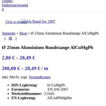
0
Click to enlarge
Startseite
»
Shop
»
Ø 25mm Aluminium Rundstange AlCuMgPb
Ø 25mm Aluminium Rundstange AlCuMgPb
2,80
€
–
28,49
€
280,00
€
–
28,49
€
/
m
inkl. MwSt.
zzgl.
Versandkosten
DIN-Legierung:
Al CuMgPb
Euronorm:
EN AW-2007
Werkstoffnummer:
3.1645
EN-Legierung:
AlCu4PbMgMn